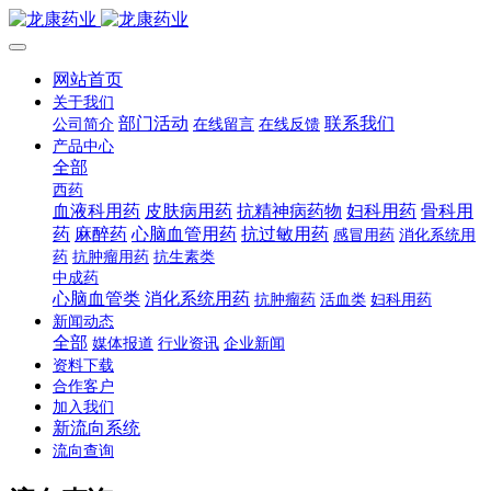
网站首页
关于我们
部门活动
联系我们
公司简介
在线留言
在线反馈
产品中心
全部
西药
血液科用药
皮肤病用药
抗精神病药物
妇科用药
骨科用
药
麻醉药
心脑血管用药
抗过敏用药
感冒用药
消化系统用
药
抗肿瘤用药
抗生素类
中成药
心脑血管类
消化系统用药
抗肿瘤药
活血类
妇科用药
新闻动态
全部
媒体报道
行业资讯
企业新闻
资料下载
合作客户
加入我们
新流向系统
流向查询